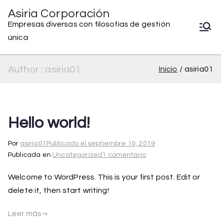
Saltar
Asiria Corporación
al
Empresas diversas con filosofías de gestión
contenido
única
Author :
asiria01
Inicio
asiria01
Hello world!
Por
asiria01
Publicado el
septiembre 10, 2019
en
Publicada en
Uncategorized
1 comentario
Hello
Welcome to WordPress. This is your first post. Edit or
world!
delete it, then start writing!
Leer más